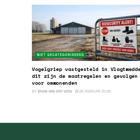
NIET GECATEGORISEERD
Vogelgriep vastgesteld in Vlagtwedd
dit zijn de maatregelen en gevolgen
voor omwonenden
BY
BRAM VAN DER VEEN
28 FEBRUARI 2026