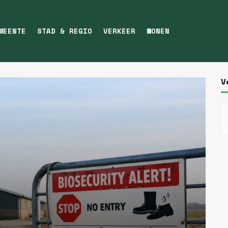
MEENTE
STAD & REGIO
VERKEER
WONEN
aag.nl
V