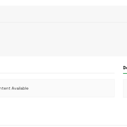
D
ntent Available
STAD & REGIO