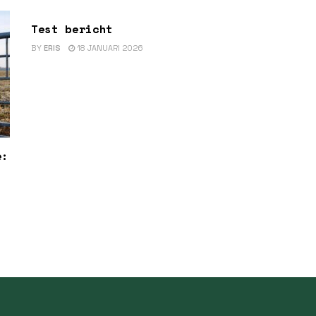
Test bericht
BY
ERIS
18 JANUARI 2026
e: